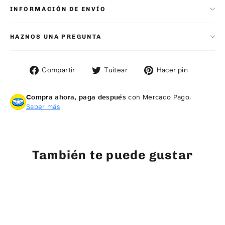
INFORMACIÓN DE ENVÍO
HAZNOS UNA PREGUNTA
Compartir
Tuitear
Pinear
Compartir
Tuitear
Hacer pin
en
en
en
Facebook
Twitter
Pintere
Compra ahora, paga después
con Mercado Pago.
Saber más
También te puede gustar