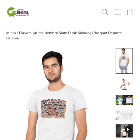
Ir
Ca
Buscar
Naveg
directamente
al
contenido
Inicio
/
Playera Anime Hombre Slam Dunk Sakuragi Basquet Deporte
Beloma