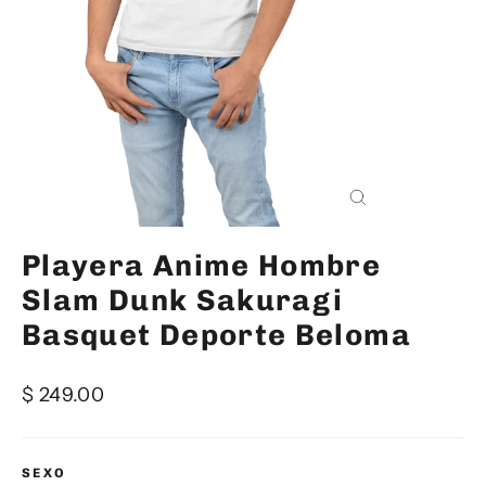
Cerrar
(esc)
Playera Anime Hombre
Slam Dunk Sakuragi
Basquet Deporte Beloma
Precio
$ 249.00
habitual
SEXO